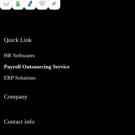
ส
CFO Refresher รุ่น 2 โดยตลาดหลักทรัพย์แห่ง
ร
ประเทศไทย
ะ
CFO’s Orientation Course for New IPOs รุ่นที่ 5
ก
โดยตลาดหลักทรัพย์แห่งประเทศไทย
ร
สัมมนา Independent Director Forum
ร
Quick Link
ม
International Oil Trading ปี 2563
ก
Refining Economics by Conference Connection
HR Softwares
า
ปี 2563
ร
Design Thinking, Stanford Executive Program ปี
Payroll Outsourcing Service
ต
2561
ร
Leading in Disruptive World Program, Stanford
ERP Solutions
ว
Executive Program ปี 2560
จ
ส
Company
อ
บ
ป
ร
Contact info
ะ
ธ