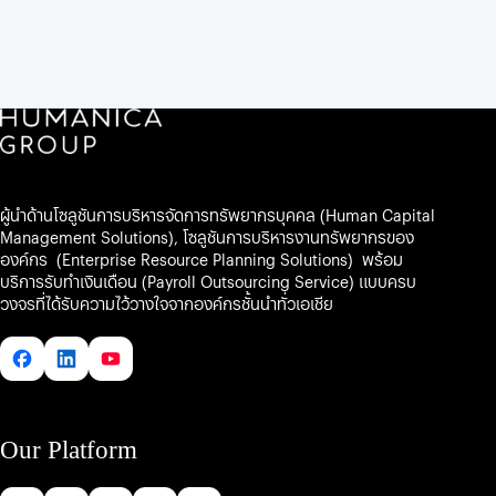
Audit Committee Program (ACP) รุ่นที่ 35/2554
ข้อมูลการดำรงตำแหน่ง ณ ปัจจุบัน
บริษัทจดทะเบียนอื่นในต
-ไม่มี-
Monitoring the Internal Audit Function (MIA)
บ
รุ่นที่ 11/2554
ริ
Monitoring the System of Internal Control and
ษั
Risk Management (MIR) รุ่นที่ 12/2554
ตำ
ท
Monitoring Fraud Risk Management (MFM) รุ่น
แ
/
ที่ 6/2554
ปี
ห
อ
Monitoring the Quality of Financial Reporting
น่
ง
(MFR) ปี 2554
ผู้นำด้านโซลูชันการบริหารจัดการทรัพยากรบุคคล (Human Capital
ง
ค์
หลักสูตผู้บริหารระดับสูง รุ่นที่ 29/2562 โดย
Management Solutions), โซลูชันการบริหารงานทรัพยากรของ
ก
สถาบันวิทยาการตลาดทุน
องค์กร (Enterprise Resource Planning Solutions) พร้อม
บริการรับทำเงินเดือน (Payroll Outsourcing Service) แบบครบ
TLCA CFO Introduction to Sustainable Finance
ร
วงจรที่ได้รับความไว้วางใจจากองค์กรชั้นนำทั่วเอเชีย
โดยสมาคมบริษัทจดทะเบียนไทย
ก
TLCA CFO Digital Asset and CFO Role โดย
ร
สมาคมบริษัทจดทะเบียนไทย
ร
TLCA CFO PDPA for Accounting and Finance
ม
โดยสมาคมบริษัทจดทะเบียนไทย
ก
CFO Professional Development Program ครั้งที่
า
Our Platform
2, 3, 4 และ 6 โดยสมาคมบริษัทจดทะเบียน
ร
ไทย
อิ