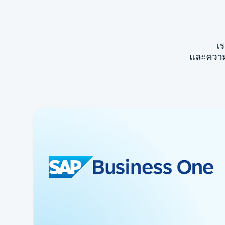
เร
และความซ